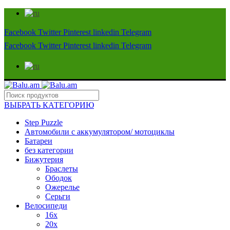
Facebook
Twitter
Pinterest
linkedin
Telegram
Facebook
Twitter
Pinterest
linkedin
Telegram
ВЫБРАТЬ КАТЕГОРИЮ
Step Puzzle
Автомобили с аккумулятором/ мотоциклы
Батареи
без категории
Бижутерия
Браслеты
Ободок
Ожерелье
Серьги
Велосипеди
16x
20x