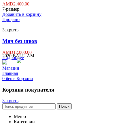
AMD
2,400.00
7-размер
Добавить в корзину
Продано
Закрыть
Мяч без швов
AMD
12,000.00
2020 BALU.AM
Подробнее
Магазин
Главная
0
items
Корзина
Корзина покупателя
Закрыть
Поиск
Меню
Категории