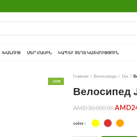
ԽԱՆՈՒԹ
ՄԵՐ ՄԱՍԻՆ
ԿԱՊ ԵՒ ՏԵՂԵԿԱՏՎՈՒԹՅՈՒՆ
Главная:
Велосипеди
16x
В
-20%
Велосипед J
AMD
2
AMD
30,000.00
color