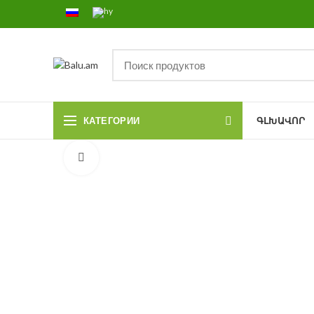
КАТЕГОРИИ
ԳԼԽԱՎՈՐ
Click to enlarge