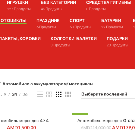
ИГРУШКИ
БЕЗ КАТЕГОРИИ
СРЕДСТВА ГИГИЕНЫ
127
Продукты
46
Продукты
0
Продукты
 МОТОЦИКЛЫ
ПРАЗДНИК
СПОРТ
БАТАРЕИ
6
Продукты
63
Продукты
22
Продукты
ПАКЕТЫ, КОРОБКИ
КОЛГОТКИ, БАЛЕТКИ
ПОДАРКИ
3
Продукты
23
Продукты
Автомобили с аккумулятором/ мотоциклы
9
24
36
-16%
томобиль мерседес 4×4
Автомобиль мерседес G cl
ПРОДАНО
AMD
1,500.00
AMD
179,0
AMD
214,000.00