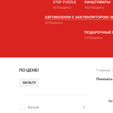
STEP PUZZLE
КАНЦТОВАРЫ
46
Продукты
402
Продукты
АВТОМОБИЛИ С АККУМУЛЯТОРОМ/
16
Продукты
ПОДАРОЧНЫЕ 
54
Продукты
ПО ЦЕНЕ!
Главная:
Показать
ФИЛЬТР
Минимальная
Максимальная
цена
цена
Ав
Белый
4