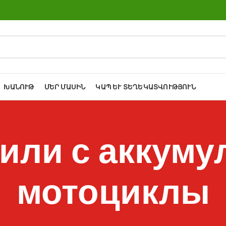
ԽԱՆՈՒԹ
ՄԵՐ ՄԱՍԻՆ
ԿԱՊ ԵՒ ՏԵՂԵԿԱՏՎՈՒԹՅՈՒՆ
или с аккуму
мотоциклы