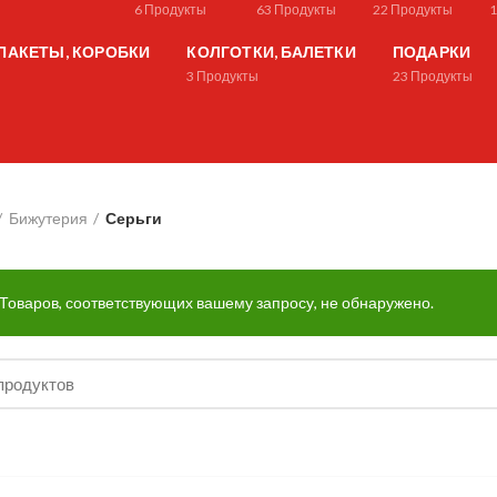
6
Продукты
63
Продукты
22
Продукты
ПАКЕТЫ, КОРОБКИ
КОЛГОТКИ, БАЛЕТКИ
ПОДАРКИ
3
Продукты
23
Продукты
Бижутерия
Серьги
Товаров, соответствующих вашему запросу, не обнаружено.