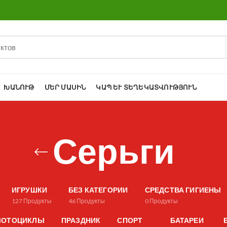
ԽԱՆՈՒԹ
ՄԵՐ ՄԱՍԻՆ
ԿԱՊ ԵՒ ՏԵՂԵԿԱՏՎՈՒԹՅՈՒՆ
Серьги
ИГРУШКИ
БЕЗ КАТЕГОРИИ
СРЕДСТВА ГИГИЕНЫ
127
Продукты
46
Продукты
0
Продукты
 МОТОЦИКЛЫ
ПРАЗДНИК
СПОРТ
БАТАРЕИ