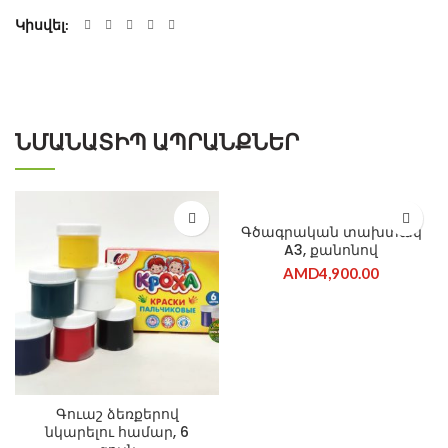
Կիսվել
ՆՄԱՆԱՏԻՊ ԱՊՐԱՆՔՆԵՐ
Գծագրական տախտակ
A3, քանոնով
AMD
4,900.00
Գուաշ ձեռքերով
նկարելու համար, 6