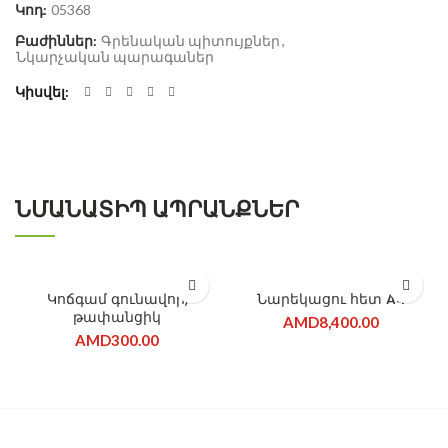
Կոդ:
05368
Բաժիններ:
Գրենական պիտույքներ
,
Նկարչական պարագաներ
Կիսվել
ՆՄԱՆԱՏԻՊ ԱՊՐԱՆՔՆԵՐ
Կոճգամ գունավոր,
Նարեկացու հետ A4
թափանցիկ
AMD
8,400.00
AMD
300.00