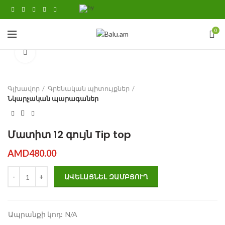
0
Click to enlarge
Գլխավոր
Գրենական պիտույքներ
Նկարչական պարագաներ
Մատիտ 12 գույն Tip top
AMD
480.00
Մատիտ 12 գույն Tip top quantity
ԱՎԵԼԱՑՆԵԼ ԶԱՄԲՅՈՒՂ
Ապրանքի կոդ:
N/A