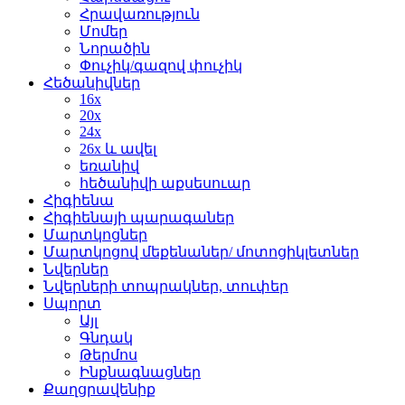
Հրավառություն
Մոմեր
Նորածին
Փուչիկ/գազով փուչիկ
Հեծանիվներ
16x
20x
24x
26x և ավել
եռանիվ
հեծանիվի աքսեսուար
Հիգիենա
Հիգիենայի պարագաներ
Մարտկոցներ
Մարտկոցով մեքենաներ/ մոտոցիկլետներ
Նվերներ
Նվերների տոպրակներ, տուփեր
Սպորտ
Այլ
Գնդակ
Թերմոս
Ինքնագնացներ
Քաղցրավենիք