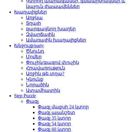
Կտրող պարագաներ, գնապիտակներ և
կպչուն ժապավեններ
Խաղալիքներ
Աղջկա
Տղայի
զարգացնող խաղեր
Զվարճային
Ամառային խաղալիքներ
Խնջույք/party
Ծնունդ
Մոմեր
Փուչիկ/գազով փուչիկ
Հրավառություն
Աղջիկ թե տղա?
Կնունք
Նորածին
Ատամհատիկ
Step Puzzle
Փազլ
Փազլ մաքսի 24 կտոր
Փազլ պլանշետ
Փազլ 35 կտոր
Փազլ 54 կտոր
Փազլ 60 կտոր