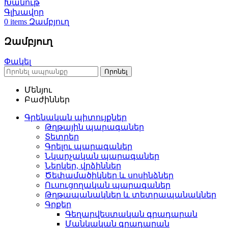
Խանութ
Գլխավոր
0
items
Զամբյուղ
Զամբյուղ
Փակել
Որոնել
Մենյու
Բաժիններ
Գրենական պիտույքներ
Թղթային պարագաներ
Տետրեր
Գրելու պարագաներ
Նկարչական պարագաներ
Ներկեր, վրձիններ
Ծեփամածիկներ և սոսինձներ
Ուսուցողական պարագաներ
Թղթապանակներ և տետրապանակներ
Գրքեր
Գեղարվեստական գրադարան
Մանկական գրադարան