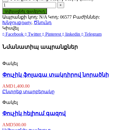
Ավելացնել զամբյուղ
Ապրանքի կոդ:
N/A
Կոդ:
06577
Բաժիններ:
Խնջույք/party
,
Ծնունդ
Կիսվել
Facebook
Twitter
Pinterest
linkedin
Telegram
Նմանատիպ ապրանքներ
Փակել
Փուչիկ ֆոլագա տակդիրով նորածնի
AMD
1,400.00
Ընտրեք տարբերակը
Փակել
Փուչիկ հելիում գազով
AMD
500.00