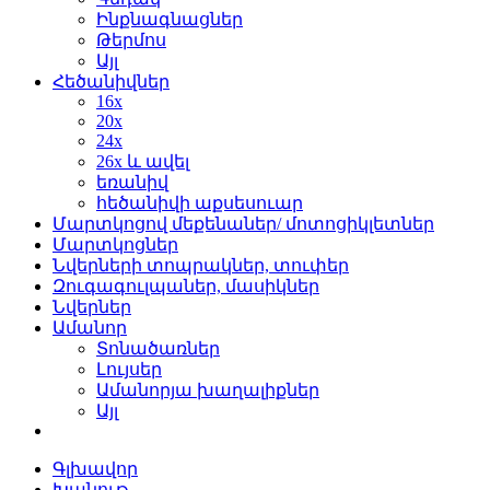
Ինքնագնացներ
Թերմոս
Այլ
Հեծանիվներ
16x
20x
24x
26x և ավել
եռանիվ
հեծանիվի աքսեսուար
Մարտկոցով մեքենաներ/ մոտոցիկլետներ
Մարտկոցներ
Նվերների տոպրակներ, տուփեր
Զուգագուլպաներ, մասիկներ
Նվերներ
Ամանոր
Տոնածառներ
Լույսեր
Ամանորյա խաղալիքներ
Այլ
Գլխավոր
Խանութ