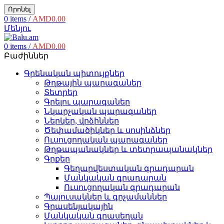
Որոնել
0
items
/
AMD
0.00
Մենյու
0
items
/
AMD
0.00
Բաժիններ
Գրենական պիտույքներ
Թղթային պարագաներ
Տետրեր
Գրելու պարագաներ
Նկարչական պարագաներ
Ներկեր, վրձիններ
Ծեփամածիկներ և սոսինձներ
Ուսուցողական պարագաներ
Թղթապանակներ և տետրապանակներ
Գրքեր
Գեղարվեստական գրադարան
Մանկական գրադարան
Ուսուցողական գրադարան
Պայուսակներ և գրչամաններ
Գրասենյակային
Մանկական գրասեղան