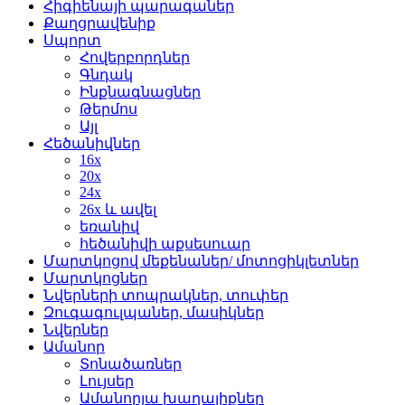
Հիգիենայի պարագաներ
Քաղցրավենիք
Սպորտ
Հովերբորդներ
Գնդակ
Ինքնագնացներ
Թերմոս
Այլ
Հեծանիվներ
16x
20x
24x
26x և ավել
եռանիվ
հեծանիվի աքսեսուար
Մարտկոցով մեքենաներ/ մոտոցիկլետներ
Մարտկոցներ
Նվերների տոպրակներ, տուփեր
Զուգագուլպաներ, մասիկներ
Նվերներ
Ամանոր
Տոնածառներ
Լույսեր
Ամանորյա խաղալիքներ