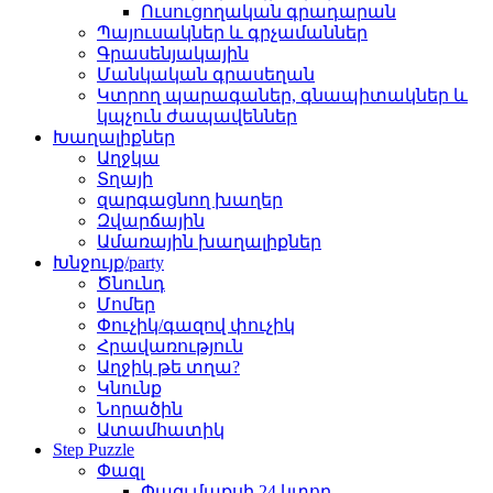
Ուսուցողական գրադարան
Պայուսակներ և գրչամաններ
Գրասենյակային
Մանկական գրասեղան
Կտրող պարագաներ, գնապիտակներ և
կպչուն ժապավեններ
Խաղալիքներ
Աղջկա
Տղայի
զարգացնող խաղեր
Զվարճային
Ամառային խաղալիքներ
Խնջույք/party
Ծնունդ
Մոմեր
Փուչիկ/գազով փուչիկ
Հրավառություն
Աղջիկ թե տղա?
Կնունք
Նորածին
Ատամհատիկ
Step Puzzle
Փազլ
Փազլ մաքսի 24 կտոր