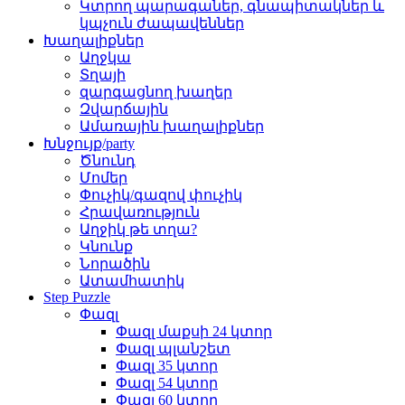
Կտրող պարագաներ, գնապիտակներ և
կպչուն ժապավեններ
Խաղալիքներ
Աղջկա
Տղայի
զարգացնող խաղեր
Զվարճային
Ամառային խաղալիքներ
Խնջույք/party
Ծնունդ
Մոմեր
Փուչիկ/գազով փուչիկ
Հրավառություն
Աղջիկ թե տղա?
Կնունք
Նորածին
Ատամհատիկ
Step Puzzle
Փազլ
Փազլ մաքսի 24 կտոր
Փազլ պլանշետ
Փազլ 35 կտոր
Փազլ 54 կտոր
Փազլ 60 կտոր