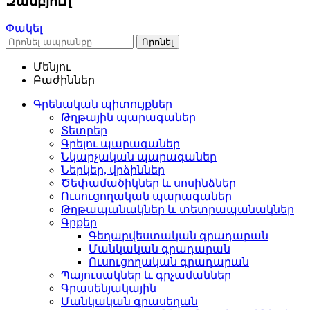
Զամբյուղ
Փակել
Որոնել
Մենյու
Բաժիններ
Գրենական պիտույքներ
Թղթային պարագաներ
Տետրեր
Գրելու պարագաներ
Նկարչական պարագաներ
Ներկեր, վրձիններ
Ծեփամածիկներ և սոսինձներ
Ուսուցողական պարագաներ
Թղթապանակներ և տետրապանակներ
Գրքեր
Գեղարվեստական գրադարան
Մանկական գրադարան
Ուսուցողական գրադարան
Պայուսակներ և գրչամաններ
Գրասենյակային
Մանկական գրասեղան