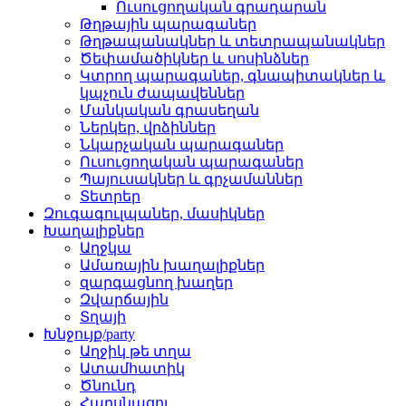
Ուսուցողական գրադարան
Թղթային պարագաներ
Թղթապանակներ և տետրապանակներ
Ծեփամածիկներ և սոսինձներ
Կտրող պարագաներ, գնապիտակներ և
կպչուն ժապավեններ
Մանկական գրասեղան
Ներկեր, վրձիններ
Նկարչական պարագաներ
Ուսուցողական պարագաներ
Պայուսակներ և գրչամաններ
Տետրեր
Զուգագուլպաներ, մասիկներ
Խաղալիքներ
Աղջկա
Ամառային խաղալիքներ
զարգացնող խաղեր
Զվարճային
Տղայի
Խնջույք/party
Աղջիկ թե տղա
Ատամհատիկ
Ծնունդ
Հարսնացու