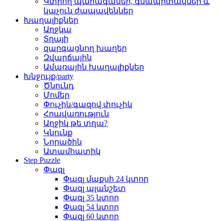
Կտրող պարագաներ, գնապիտակներ և
կպչուն ժապավեններ
Խաղալիքներ
Աղջկա
Տղայի
զարգացնող խաղեր
Զվարճային
Ամառային խաղալիքներ
Խնջույք/party
Ծնունդ
Մոմեր
Փուչիկ/գազով փուչիկ
Հրավառություն
Աղջիկ թե տղա?
Կնունք
Նորածին
Ատամհատիկ
Step Puzzle
Փազլ
Փազլ մաքսի 24 կտոր
Փազլ պլանշետ
Փազլ 35 կտոր
Փազլ 54 կտոր
Փազլ 60 կտոր