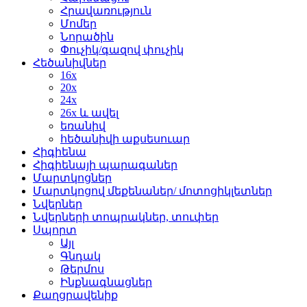
Հրավառություն
Մոմեր
Նորածին
Փուչիկ/գազով փուչիկ
Հեծանիվներ
16x
20x
24x
26x և ավել
եռանիվ
հեծանիվի աքսեսուար
Հիգիենա
Հիգիենայի պարագաներ
Մարտկոցներ
Մարտկոցով մեքենաներ/ մոտոցիկլետներ
Նվերներ
Նվերների տոպրակներ, տուփեր
Սպորտ
Այլ
Գնդակ
Թերմոս
Ինքնագնացներ
Քաղցրավենիք