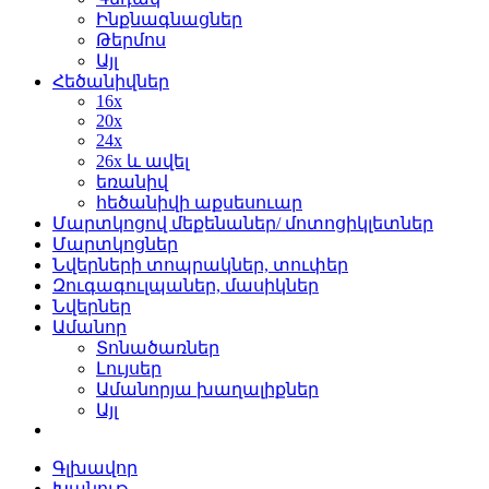
Ինքնագնացներ
Թերմոս
Այլ
Հեծանիվներ
16x
20x
24x
26x և ավել
եռանիվ
հեծանիվի աքսեսուար
Մարտկոցով մեքենաներ/ մոտոցիկլետներ
Մարտկոցներ
Նվերների տոպրակներ, տուփեր
Զուգագուլպաներ, մասիկներ
Նվերներ
Ամանոր
Տոնածառներ
Լույսեր
Ամանորյա խաղալիքներ
Այլ
Գլխավոր
Խանութ