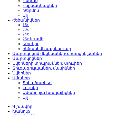
Գնդակ
Ինքնագնացներ
Թերմոս
Այլ
Հեծանիվներ
16x
20x
24x
26x և ավել
եռանիվ
հեծանիվի աքսեսուար
Մարտկոցով մեքենաներ/ մոտոցիկլետներ
Մարտկոցներ
Նվերների տոպրակներ, տուփեր
Զուգագուլպաներ, մասիկներ
Նվերներ
Ամանոր
Տոնածառներ
Լույսեր
Ամանորյա խաղալիքներ
Այլ
Գլխավոր
Խանութ