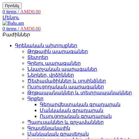
Որոնել
0
items
/
AMD
0.00
Մենյու
0
items
/
AMD
0.00
Բաժիններ
Գրենական պիտույքներ
Թղթային պարագաներ
Տետրեր
Գրելու պարագաներ
Նկարչական պարագաներ
Ներկեր, վրձիններ
Ծեփամածիկներ և սոսինձներ
Ուսուցողական պարագաներ
Թղթապանակներ և տետրապանակներ
Գրքեր
Գեղարվեստական գրադարան
Մանկական գրադարան
Ուսուցողական գրադարան
Պայուսակներ և գրչամաններ
Գրասենյակային
Մանկական գրասեղան