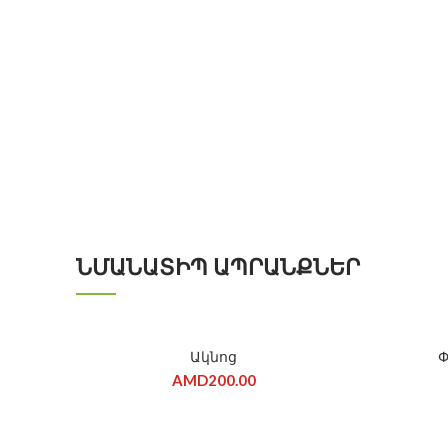
ՆՄԱՆԱՏԻՊ ԱՊՐԱՆՔՆԵՐ
Ակնոց
Փ
AMD
200.00