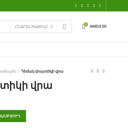
0
AMD
0.00
ԸՆՏՐԵԼ ԲԱԺԻՆԸ
արճային
Դիմակ փայտիկի վրա
տիկի վրա
ty
ԶԱՄԲՅՈՒՂ