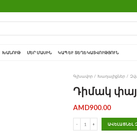
ԽԱՆՈՒԹ
ՄԵՐ ՄԱՍԻՆ
ԿԱՊ ԵՒ ՏԵՂԵԿԱՏՎՈՒԹՅՈՒՆ
Գլխավոր
Խաղալիքներ
Զվ
Դիմակ փայ
AMD
900.00
Դիմակ փայտիկի վրա quanti
ԱՎԵԼԱՑՆԵԼ 