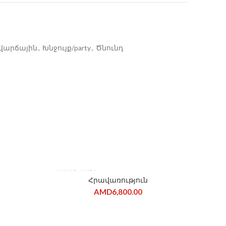
վարճային
,
Խնջույք/party
,
Ծնունդ
ՎԱՃԱՌՎԱԾ Է
Հրավառություն
AMD
6,800.00