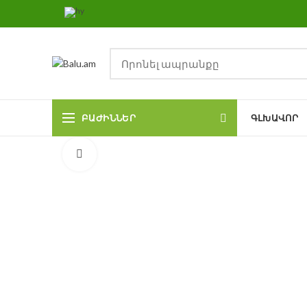
ԲԱԺԻՆՆԵՐ
ԳԼԽԱՎՈՐ
Click to enlarge