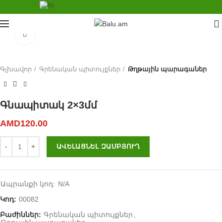
0
Click to enlarge
Գլխավոր
Գրենական պիտույքներ
Թղթային պարագաներ
Գնապիտակ 2×3մմ
AMD
120.00
Գնապիտակ 2x3մմ quantity
ԱՎԵԼԱՑՆԵԼ ԶԱՄԲՅՈՒՂ
Ապրանքի կոդ:
N/A
Կոդ:
00082
Բաժիններ:
Գրենական պիտույքներ
,