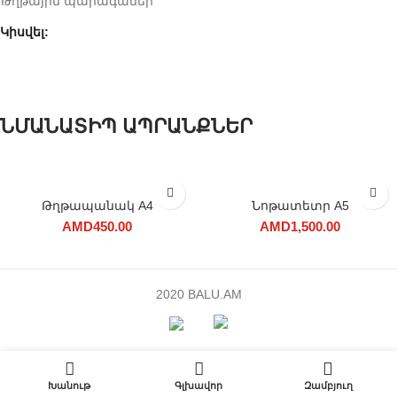
Թղթային պարագաներ
Կիսվել
ՆՄԱՆԱՏԻՊ ԱՊՐԱՆՔՆԵՐ
Թղթապանակ A4
Նոթատետր A5
AMD
450.00
AMD
1,500.00
2020 BALU.AM
0
Խանութ
Գլխավոր
Զամբյուղ