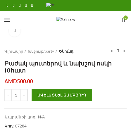
0
Click to enlarge
Գլխավոր
Խնջույք/party
Ծնունդ
Բաժակ պուտերով և նախշով ոսկի
10հատ
AMD
500.00
Բաժակ պուտերով և նախշով ոսկի 10հատ quantity
ԱՎԵԼԱՑՆԵԼ ԶԱՄԲՅՈՒՂ
Ապրանքի կոդ:
N/A
Կոդ:
07284