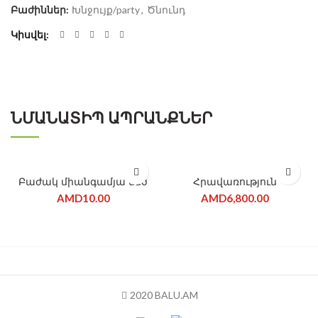
Բաժիններ:
Խնջույք/party
,
Ծնունդ
Կիսվել
ՆՄԱՆԱՏԻՊ ԱՊՐԱՆՔՆԵՐ
ՎԱՃԱՌՎԱԾ Է
Բաժակ միանգամյա մեծ
Հրավառություն
AMD
10.00
AMD
6,800.00
2020 BALU.AM