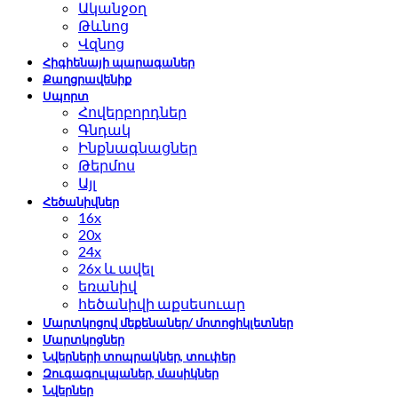
Ականջօղ
Թևնոց
Վզնոց
Հիգիենայի պարագաներ
Քաղցրավենիք
Սպորտ
Հովերբորդներ
Գնդակ
Ինքնագնացներ
Թերմոս
Այլ
Հեծանիվներ
16x
20x
24x
26x և ավել
եռանիվ
հեծանիվի աքսեսուար
Մարտկոցով մեքենաներ/ մոտոցիկլետներ
Մարտկոցներ
Նվերների տոպրակներ, տուփեր
Զուգագուլպաներ, մասիկներ
Նվերներ