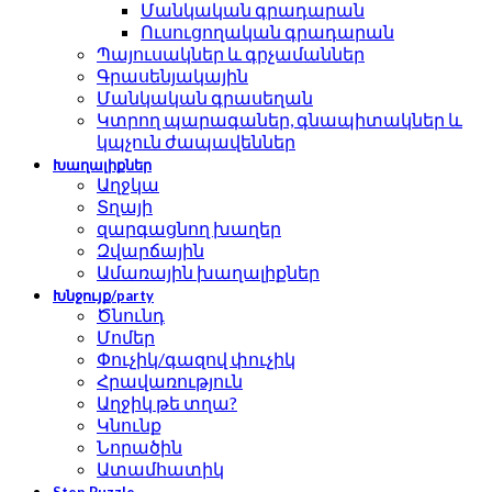
Մանկական գրադարան
Ուսուցողական գրադարան
Պայուսակներ և գրչամաններ
Գրասենյակային
Մանկական գրասեղան
Կտրող պարագաներ, գնապիտակներ և
կպչուն ժապավեններ
Խաղալիքներ
Աղջկա
Տղայի
զարգացնող խաղեր
Զվարճային
Ամառային խաղալիքներ
Խնջույք/party
Ծնունդ
Մոմեր
Փուչիկ/գազով փուչիկ
Հրավառություն
Աղջիկ թե տղա?
Կնունք
Նորածին
Ատամհատիկ