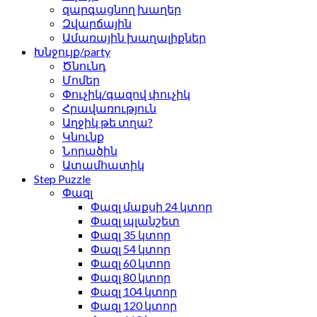
զարգացնող խաղեր
Զվարճային
Ամառային խաղալիքներ
Խնջույք/party
Ծնունդ
Մոմեր
Փուչիկ/գազով փուչիկ
Հրավառություն
Աղջիկ թե տղա?
Կնունք
Նորածին
Ատամհատիկ
Step Puzzle
Փազլ
Փազլ մաքսի 24 կտոր
Փազլ պլանշետ
Փազլ 35 կտոր
Փազլ 54 կտոր
Փազլ 60 կտոր
Փազլ 80 կտոր
Փազլ 104 կտոր
Փազլ 120 կտոր