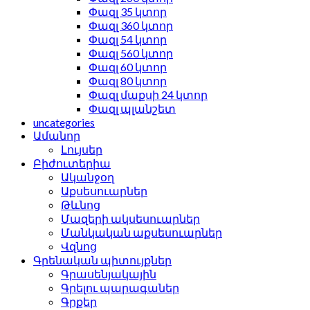
Փազլ 35 կտոր
Փազլ 360 կտոր
Փազլ 54 կտոր
Փազլ 560 կտոր
Փազլ 60 կտոր
Փազլ 80 կտոր
Փազլ մաքսի 24 կտոր
Փազլ պլանշետ
uncategories
Ամանոր
Լույսեր
Բիժուտերիա
Ականջօղ
Աքսեսուարներ
Թևնոց
Մազերի ակսեսուարներ
Մանկական աքսեսուարներ
Վզնոց
Գրենական պիտույքներ
Գրասենյակային
Գրելու պարագաներ
Գրքեր