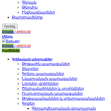
Գնդակ
Թերմոս
Ինքնագնացներ
Քաղցրավենիք
Որոնել
0
items
/
AMD
0.00
Մենյու
0
items
/
AMD
0.00
Բաժիններ
Գրենական պիտույքներ
Թղթային պարագաներ
Տետրեր
Գրելու պարագաներ
Նկարչական պարագաներ
Ներկեր, վրձիններ
Ծեփամածիկներ և սոսինձներ
Ուսուցողական պարագաներ
Թղթապանակներ և տետրապանակներ
Գրքեր
Գեղարվեստական գրադարան