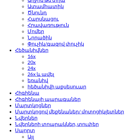
Ատամհատիկ
Ծնունդ
Հարսնացու
Հրավառություն
Մոմեր
Նորածին
Փուչիկ/գազով փուչիկ
Հեծանիվներ
16x
20x
24x
26x և ավել
եռանիվ
հեծանիվի աքսեսուար
Հիգիենա
Հիգիենայի պարագաներ
Մարտկոցներ
Մարտկոցով մեքենաներ/ մոտոցիկլետներ
Նվերներ
Նվերների տոպրակներ, տուփեր
Սպորտ
Այլ