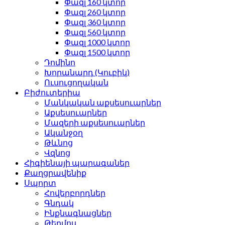
Փազլ 160 կտոր
Փազլ 260 կտոր
Փազլ 360 կտոր
Փազլ 560 կտոր
Փազլ 1000 կտոր
Փազլ 1500 կտոր
Դոմինո
Խորանարդ (Կուբիկ)
Ուսուցողական
Բիժուտերիա
Մանկական աքսեսուարներ
Աքսեսուարներ
Մազերի աքսեսուարներ
Ականջօղ
Թևնոց
Վզնոց
Հիգիենայի պարագաներ
Քաղցրավենիք
Սպորտ
Հովերբորդներ
Գնդակ
Ինքնագնացներ
Թերմոս