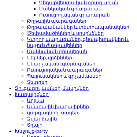
Գեղարվեստական գրադարան
Մանկական գրադարան
Ուսուցողական գրադարան
Թղթային պարագաներ
Թղթապանակներ և տետրապանակներ
Ծեփամածիկներ և սոսինձներ
Կտրող պարագաներ, գնապիտակներ և
կպչուն ժապավեններ
Մանկական գրասեղան
Ներկեր, վրձիններ
Նկարչական պարագաներ
Ուսուցողական պարագաներ
Պայուսակներ և գրչամաններ
Տետրեր
Զուգագուլպաներ, մասիկներ
Խաղալիքներ
Աղջկա
Ամառային խաղալիքներ
զարգացնող խաղեր
Զվարճային
Տղայի
Խնջույք/party
Աղջիկ թե տղա