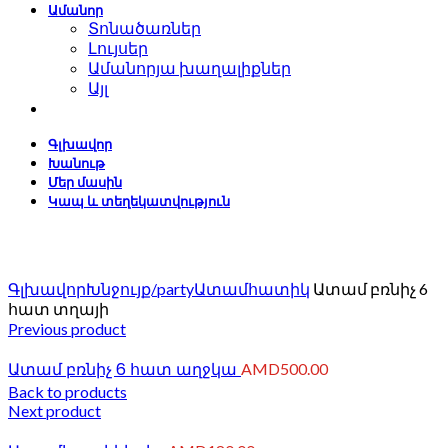
Ամանոր
Տոնածառներ
Լույսեր
Ամանորյա խաղալիքներ
Այլ
Գլխավոր
Խանութ
Մեր մասին
Կապ և տեղեկատվություն
Click to enlarge
Գլխավոր
Խնջույք/party
Ատամհատիկ
Ատամ բռնիչ 6
հատ տղայի
Previous product
Ատամ բռնիչ 6 հատ աղջկա
AMD
500.00
Back to products
Next product