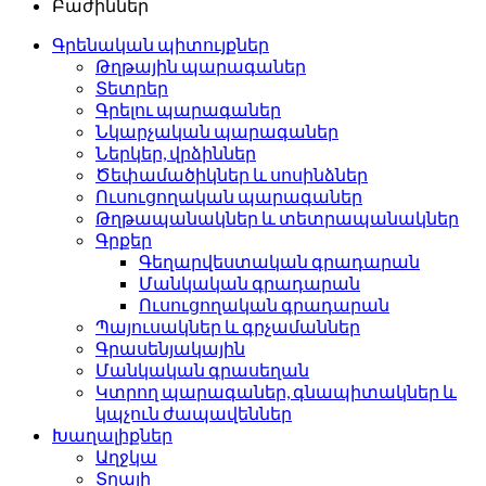
Բաժիններ
Գրենական պիտույքներ
Թղթային պարագաներ
Տետրեր
Գրելու պարագաներ
Նկարչական պարագաներ
Ներկեր, վրձիններ
Ծեփամածիկներ և սոսինձներ
Ուսուցողական պարագաներ
Թղթապանակներ և տետրապանակներ
Գրքեր
Գեղարվեստական գրադարան
Մանկական գրադարան
Ուսուցողական գրադարան
Պայուսակներ և գրչամաններ
Գրասենյակային
Մանկական գրասեղան
Կտրող պարագաներ, գնապիտակներ և
կպչուն ժապավեններ
Խաղալիքներ
Աղջկա
Տղայի