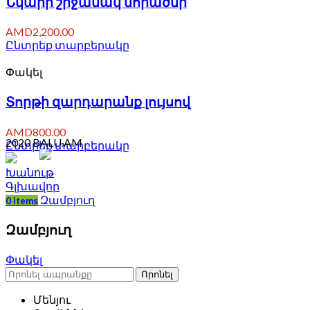
Նկարի շրջանակ նորածնի
AMD
2,200.00
Ընտրեք տարբերակը
Փակել
Տորթի զարդարանք լույսով
AMD
800.00
2020 BALU.AM
Ընտրեք տարբերակը
Խանութ
Գլխավոր
Զամբյուղ
0
items
Զամբյուղ
Փակել
Որոնել
Մենյու