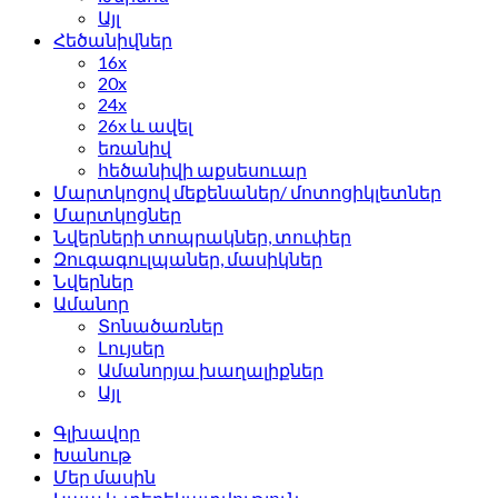
Այլ
Հեծանիվներ
16x
20x
24x
26x և ավել
եռանիվ
հեծանիվի աքսեսուար
Մարտկոցով մեքենաներ/ մոտոցիկլետներ
Մարտկոցներ
Նվերների տոպրակներ, տուփեր
Զուգագուլպաներ, մասիկներ
Նվերներ
Ամանոր
Տոնածառներ
Լույսեր
Ամանորյա խաղալիքներ
Այլ
Գլխավոր
Խանութ
Մեր մասին