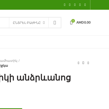
0
AMD
0.00
ԸՆՏՐԵԼ ԲԱԺԻՆԸ
ամհատիկ
ղջկա
կի անձրևանոց