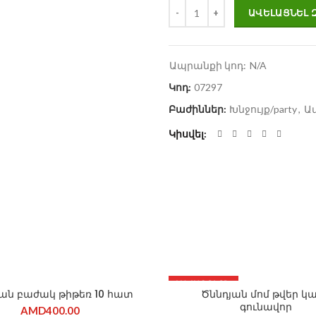
Ատամհատիկի անձրևանոց ա
ԱՎԵԼԱՑՆԵԼ 
Ապրանքի կոդ:
N/A
Կոդ:
07297
Բաժիններ:
Խնջույք/party
,
Ա
Կիսվել
ԼԱՎԱԳՈՒՅՆ
ան բաժակ թիթեռ 10 հատ
Ծննդյան մոմ թվեր կ
գունավոր
AMD
400.00