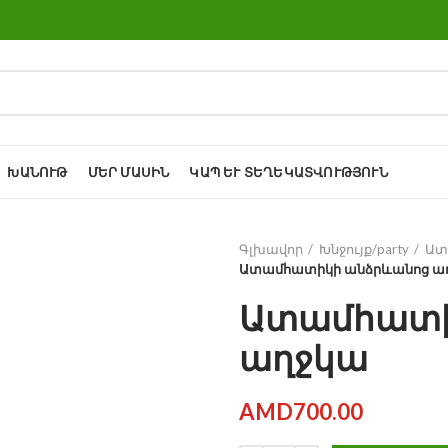
ԽԱՆՈՒԹ
ՄԵՐ ՄԱՍԻՆ
ԿԱՊ ԵՒ ՏԵՂԵԿԱՏՎՈՒԹՅՈՒՆ
Գլխավոր
Խնջույք/party
Ատ
Ատամհատիկի անձրևանոց ա
Ատամհատի
աղջկա
AMD
700.00