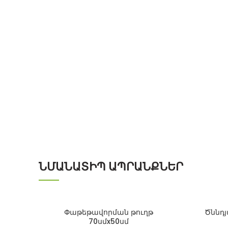
ՆՄԱՆԱՏԻՊ ԱՊՐԱՆՔՆԵՐ
Փաթեթավորման թուղթ
Ծննդյ
70սմx50սմ