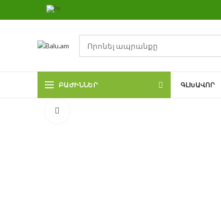
ԲԱԺԻՆՆԵՐ
ԳԼԽԱՎՈՐ
Click to enlarge