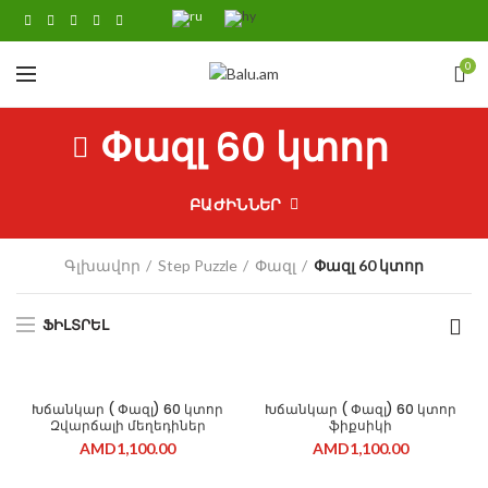
0
Փազլ 60 կտոր
ԲԱԺԻՆՆԵՐ
Գլխավոր
Step Puzzle
Փազլ
Փազլ 60 կտոր
ՖԻԼՏՐԵԼ
Խճանկար ( Փազլ) 60 կտոր
Խճանկար ( Փազլ) 60 կտոր
Զվարճալի մեղեդիներ
ֆիքսիկի
AMD
1,100.00
AMD
1,100.00